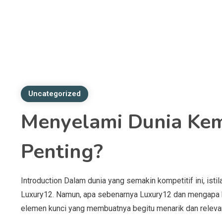
Uncategorized
Menyelami Dunia Ke
Penting?
Introduction Dalam dunia yang semakin kompetitif ini, isti
Luxury12. Namun, apa sebenarnya Luxury12 dan mengapa 
elemen kunci yang membuatnya begitu menarik dan relevan