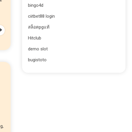
ve
bingo4d
ciitbet88 login
สล็อตpgแท้
Hitclub
demo slot
bugistoto
g,