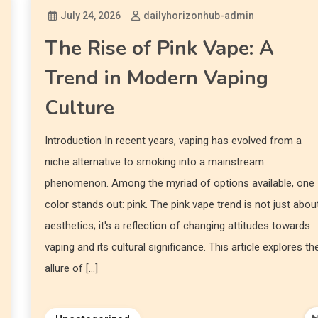
July 24, 2026
dailyhorizonhub-admin
The Rise of Pink Vape: A
Trend in Modern Vaping
Culture
Introduction In recent years, vaping has evolved from a
niche alternative to smoking into a mainstream
phenomenon. Among the myriad of options available, one
color stands out: pink. The pink vape trend is not just abou
aesthetics; it's a reflection of changing attitudes towards
vaping and its cultural significance. This article explores th
allure of […]