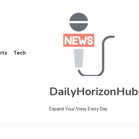
rts
Tech
DailyHorizonHub
Expand Your View, Every Day