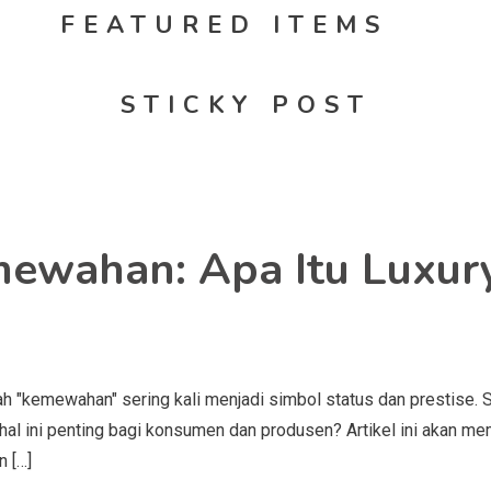
FEATURED ITEMS
STICKY POST
mewahan: Apa Itu Luxu
lah "kemewahan" sering kali menjadi simbol status dan prestise. 
hal ini penting bagi konsumen dan produsen? Artikel ini akan
 […]