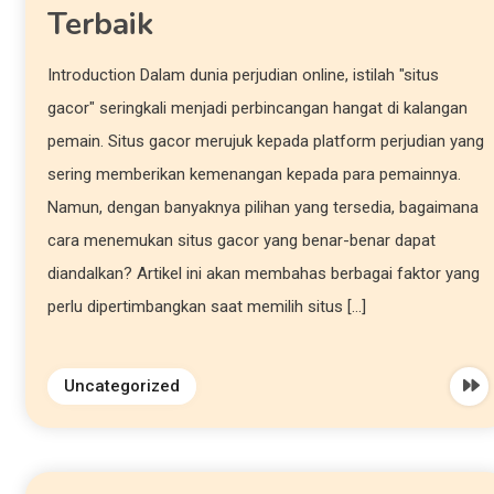
Terbaik
Introduction Dalam dunia perjudian online, istilah "situs
gacor" seringkali menjadi perbincangan hangat di kalangan
pemain. Situs gacor merujuk kepada platform perjudian yang
sering memberikan kemenangan kepada para pemainnya.
Namun, dengan banyaknya pilihan yang tersedia, bagaimana
cara menemukan situs gacor yang benar-benar dapat
diandalkan? Artikel ini akan membahas berbagai faktor yang
perlu dipertimbangkan saat memilih situs […]
Uncategorized