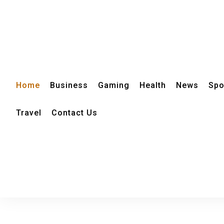
Home
Business
Gaming
Health
News
Spo
Travel
Contact Us