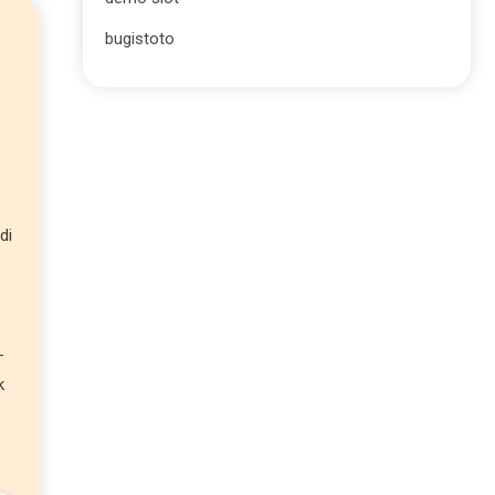
bugistoto
di
-
k